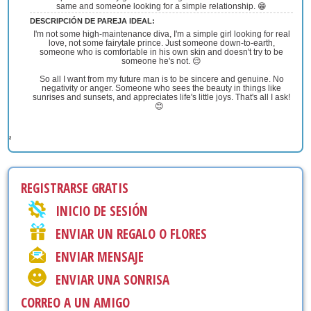
same and someone looking for a simple relationship. 😁
DESCRIPCIÓN DE PAREJA IDEAL:
I'm not some high-maintenance diva, I'm a simple girl looking for real
love, not some fairytale prince. Just someone down-to-earth,
someone who is comfortable in his own skin and doesn't try to be
someone he's not. 😌
So all I want from my future man is to be sincere and genuine. No
negativity or anger. Someone who sees the beauty in things like
sunrises and sunsets, and appreciates life's little joys. That's all I ask!
😊
а
REGISTRARSE GRATIS
INICIO DE SESIÓN
ENVIAR UN REGALO O FLORES
ENVIAR MENSAJE
ENVIAR UNA SONRISA
CORREO A UN AMIGO