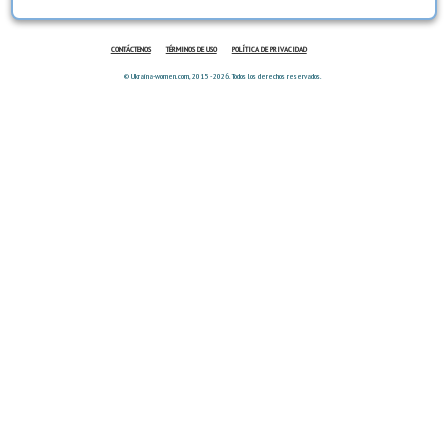
CONTÁCTENOS
TÉRMINOS DE USO
POLÍTICA DE PRIVACIDAD
© Ukraina-women.com, 2015 - 2026. Todos los derechos reservados.