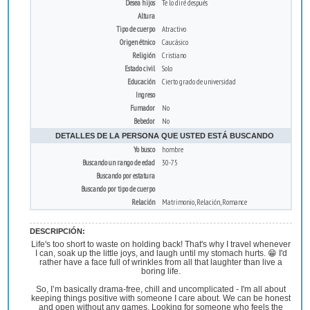
Desea hijos
Te lo diré después
Altura
Tipo de cuerpo
Atractivo
Origen étnico
Caucásico
Religión
Cristiano
Estado civil
Solo
Educación
Cierto grado de universidad
Ingreso
Fumador
No
Bebedor
No
DETALLES DE LA PERSONA QUE USTED ESTÁ BUSCANDO
Yo busco
hombre
Buscando un rango de edad
30-75
Buscando por estatura
Buscando por tipo de cuerpo
Relación
Matrimonio, Relación, Romance
DESCRIPCIÓN:
Life's too short to waste on holding back! That's why I travel whenever
I can, soak up the little joys, and laugh until my stomach hurts. 😁 I'd
rather have a face full of wrinkles from all that laughter than live a
boring life.
So, I’m basically drama-free, chill and uncomplicated - I'm all about
keeping things positive with someone I care about. We can be honest
and open without any games. Looking for someone who feels the