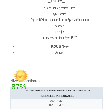
__Tenderness___
31 años mujer, Zodiaco: Libra
Kyiv, Ukraine
English(Básico), Ukrainian(Fluido), Spanish(Muy malo)
teacher
sin hijos
última vez en línea: Ayer, 15:17
ID: 1001879494
Amigos:
...
Nivel de confianza -
87%
DATOS PRIVADOS E INFORMACIÓN DE CONTACTO
DETALLES PERSONALES
Sexo
mujer
Niños
sin hijos