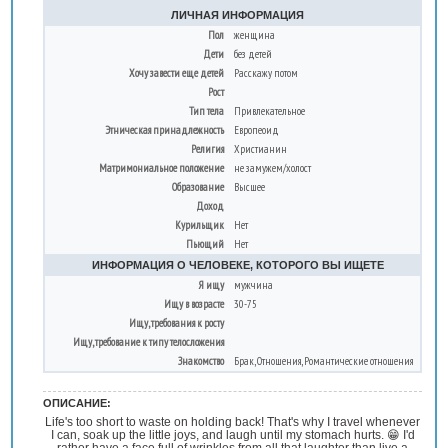
ЛИЧНАЯ ИНФОРМАЦИЯ
Пол
женщина
Дети
без детей
Хочу завести еще детей
Расскажу потом
Рост
Тип тела
Привлекательное
Этническая принадлежность
Европеоид
Религия
Христианин
Матримониальное положение
не замужем/холост
Образование
Высшее
Доход
Курильщик
Нет
Пьющий
Нет
ИНФОРМАЦИЯ О ЧЕЛОВЕКЕ, КОТОРОГО ВЫ ИЩЕТЕ
Я ищу
мужчина
Ищу в возрасте
30-75
Ищу, требования к росту
Ищу, требование к типу телосложения
Знакомство
Брак, Отношения, Романтические отношения
ОПИСАНИЕ:
Life's too short to waste on holding back! That's why I travel whenever
I can, soak up the little joys, and laugh until my stomach hurts. 😁 I'd
rather have a face full of wrinkles from all that laughter than live a