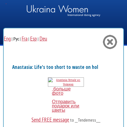
Eng
Fra
Esp
Deu
|
Рус
|
|
|
Anastasia: Life's too short to waste on holding back! Th..
больше
фото
Отправить
подарок или
цветы
Send FREE message
to __Tenderness___