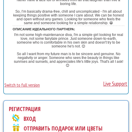
boring life.
So, I’m basically drama-free, chill and uncomplicated - I'm all about
keeping things positive with someone I care about. We can be honest
and open without any games. Looking for someone who feels the
same and someone looking for a simple relationship. 😁
ОПИСАНИЕ ИДЕАЛЬНОГО ПАРТНЕРА:
I'm not some high-maintenance diva, I'm a simple girl looking for real
love, not some fairytale prince. Just someone down-to-earth,
someone who is comfortable in his own skin and doesn't try to be
someone he's not. 😌
So all I want from my future man is to be sincere and genuine. No
negativity or anger. Someone who sees the beauty in things like
sunrises and sunsets, and appreciates life's little joys. That's all I ask!
😊
Live Support
Switch to full version
РЕГИСТРАЦИЯ
ВХОД
ОТПРАВИТЬ ПОДАРОК ИЛИ ЦВЕТЫ