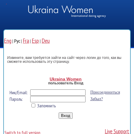
Eng
Fra
Esp
Deu
|
Рус
|
|
|
Извините, вам требуется зайти на сайт через логин до того, как вы
сможете использовать эту страницу.
Ukraina Women
пользователь Вход
Ник/Email:
Присоединиться
Пароль:
Забыл?
Запомнить
Live Support
Switch to full version