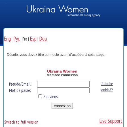
Eng
Рус
Esp
Deu
|
|
Fra
|
|
Désolé, vous devez être connecté avant d’accéder à cette page.
Ukraina Women
Membre connexion
Pseudo/Email:
Joindre
Mot de passe:
oublié?
Souviens
Live Support
Switch to full version